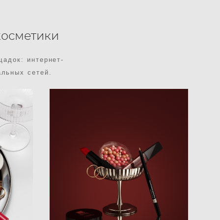
косметики
адок: интернет-
альных сетей.